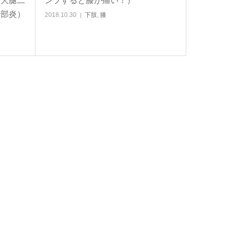
・大腿二
ンプすると膝が痛い！）
着部炎）
2018.10.30
下肢
,
膝