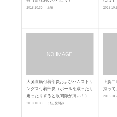
療（野球肘のリハビリ）
には？
2018.10.30
上肢
2018.10.
大腿直筋付着部炎およびハムストリ
上腕二
ングス付着部炎（ボールを蹴ったり
持って
走ったりすると股関節が痛い！）
2018.10.
2018.10.30
下肢
,
股関節