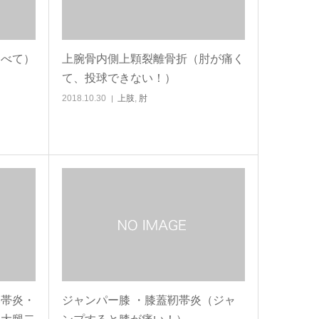
すべて）
上腕骨内側上顆裂離骨折（肘が痛く
て、投球できない！）
2018.10.30
上肢
,
肘
靱帯炎・
ジャンパー膝 ・膝蓋靭帯炎（ジャ