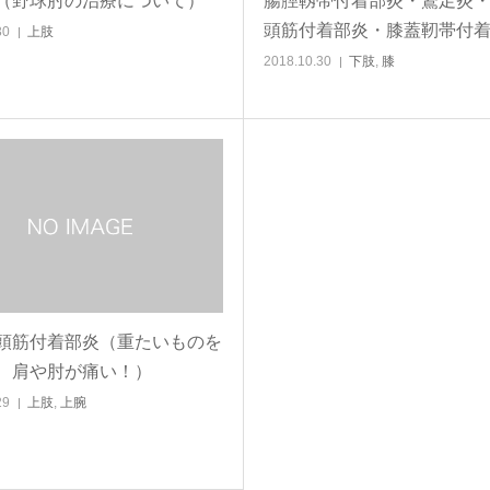
（野球肘の治療について）
腸脛靱帯付着部炎・鵞足炎
頭筋付着部炎・膝蓋靭帯付
30
上肢
2018.10.30
下肢
,
膝
頭筋付着部炎（重たいものを
、肩や肘が痛い！）
29
上肢
,
上腕