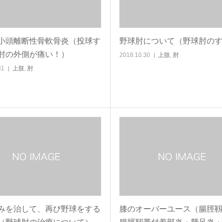
小頭離断性骨軟骨炎（投球す
野球肘について（野球肘の
肘の外側が痛い！）
2018.10.30
上肢
,
肘
31
上肢
,
肘
みを治して、再び野球をする
膝のオーバーユース（腸脛