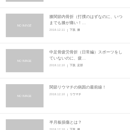
膝関節内骨折（打撲のはずなのに、いつ
までも膝が痛い！…
2018.12.11
下肢
,
膝
中足骨疲労骨折（日常編）スポーツをし
ていないのに、疲…
2018.12.10
下肢
,
足部
関節リウマチの病因の最前線！
2018.12.10
リウマチ
半月板損傷とは？
2018.12.10
下肢
,
膝