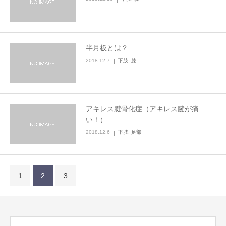
半月板とは？
2018.12.7
下肢
,
膝
アキレス腱骨化症（アキレス腱が痛
い！）
2018.12.6
下肢
,
足部
1
2
3