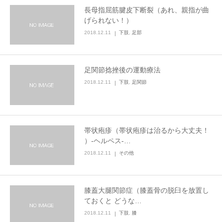
長母指屈筋腱皮下断裂（あれ、親指が曲
げられない！）
2018.12.11
下肢
,
足部
足関節捻挫後の運動療法
2018.12.11
下肢
,
足関節
帯状疱疹（帯状疱疹は治るから大丈夫！
）-ヘルペス-…
2018.12.11
その他
膝蓋大腿関節症（膝蓋骨の脱臼を放置し
ておくと どうな…
2018.12.11
下肢
,
膝