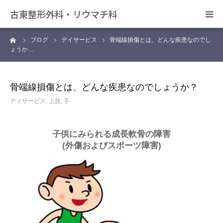
古東整形外科・リウマチ科
ーム
ブログ
デイサービス
骨端線損傷とは、どんな疾患なのでし
日帰り手術について
ょうか…
アクセス
骨端線損傷とは、どんな疾患なのでしょうか？
デイサービス きずな
デイサービス
,
上肢
,
手
カンファレンス
子供にみられる成長軟骨の障害
(外傷およびスポーツ障害)