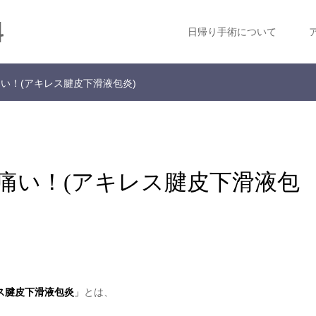
科
日帰り手術について
い！(アキレス腱皮下滑液包炎)
痛い！(アキレス腱皮下滑液包
ス腱皮下滑液包炎
」
とは、