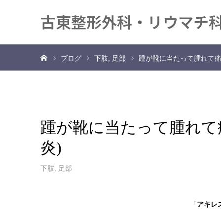
古東整形外科・リウマチ
ホーム
ブログ
下肢
足部
踵が靴に当たって腫れて痛
踵が靴に当たって腫れて
炎)
下肢
,
足部
「
アキレ