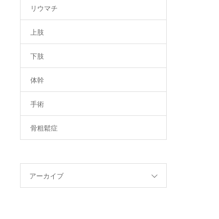
リウマチ
上肢
下肢
体幹
手術
骨粗鬆症
アーカイブ