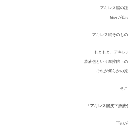
アキレス腱の踵
痛みが出
アキレス腱そのもの
もともと、アキレ
滑液包という摩擦防止の
それが何らかの原
そこ
「
アキレス腱皮下滑液
下のが