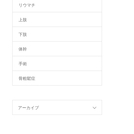
リウマチ
上肢
下肢
体幹
手術
骨粗鬆症
アーカイブ