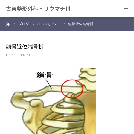
古東整形外科・リウマチ科
ーム
ブログ
Uncategorized
鎖骨近位端骨折
日帰り手術について
アクセス
鎖骨近位端骨折
Uncategorized
デイサービス きずな
カンファレンス