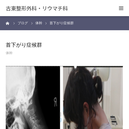
古東整形外科・リウマチ科
ーム
ブログ
体幹
首下がり症候群
日帰り手術について
アクセス
首下がり症候群
体幹
デイサービス きずな
カンファレンス