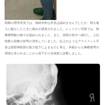
頸椎の理学所見では、神経学的な所見は認めませんでしたが、頸を後
ろに動かしたときに痛みが誘発されました。レントゲン写真では、頸
椎椎間板の狭小が認められました。また、頭部が前方へ移行し、上位
頸椎も頸椎の前弯が消失していました。以上のようなアライメント不
良は頸部伸筋群の筋力低下によるものと考え、外観からも胸椎後弯の
増強も見られることから首下がり症候群と診断しました。