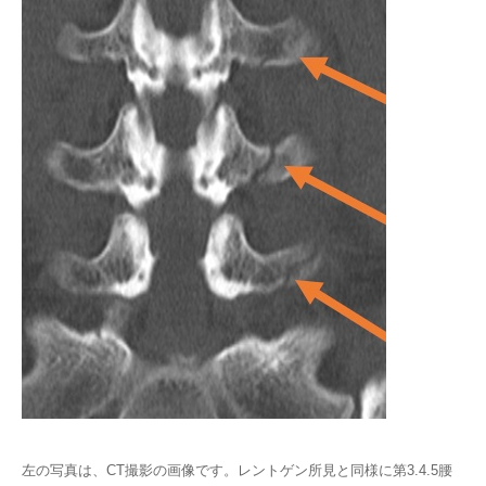
左の写真は、CT撮影の画像です。レントゲン所見と同様に第3.4.5腰