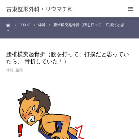
古東整形外科・リウマチ科
ーム
ブログ
体幹
腰椎横突起骨折（腰を打って、打撲だと思
日帰り手術について
っ…
アクセス
腰椎横突起骨折（腰を打って、打撲だと思ってい
たら、 骨折していた！）
デイサービス きずな
体幹
,
腰部
カンファレンス