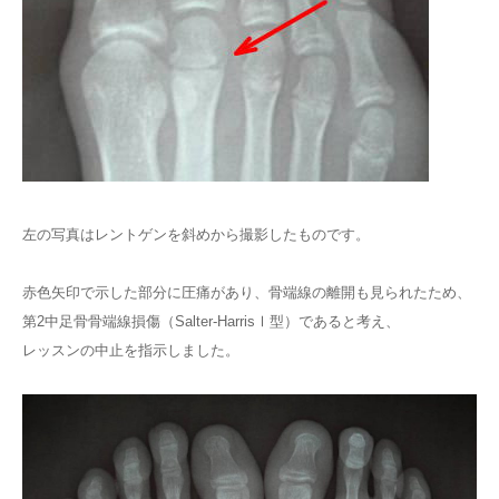
左の写真はレントゲンを斜めから撮影したものです。
赤色矢印で示した部分に圧痛があり、骨端線の離開も見られたため、
第2中足骨骨端線損傷（Salter-HarrisⅠ型）であると考え、
レッスンの中止を指示しました。