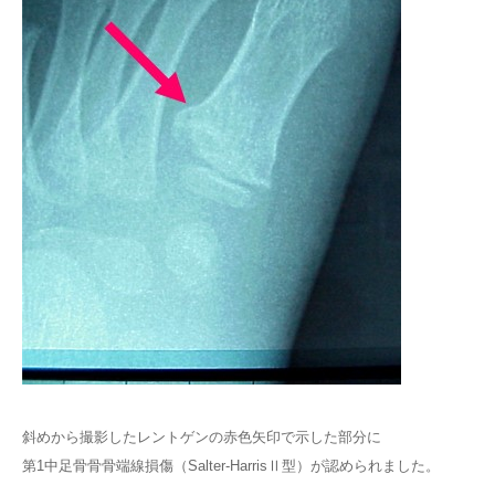
斜めから撮影したレントゲンの赤色矢印で示した部分に
第1中足骨骨骨端線損傷（Salter-HarrisⅡ型）が認められました。