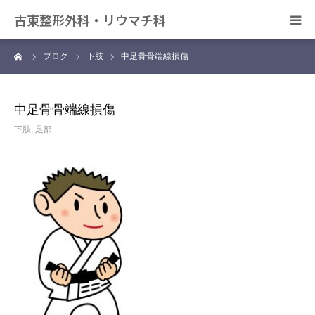
古東整形外科・リウマチ科
ーム
ブログ
下肢
中足骨骨端線損傷
日帰り手術について
アクセス
中足骨骨端線損傷
下肢
,
足部
デイサービス きずな
カンファレンス