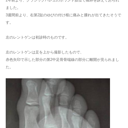
2年前より、クラシックバレエのポワント肢位で痛みを訴えておられ
ました。
3週間前より、右第2趾のゆびの付け根に痛みと腫れが出てきたそうで
す。
左のレントゲンは初診時のものです。
左のレントゲンは足を上から撮影したもので、
赤色矢印で示した部分の第2中足骨骨端線の部分に離開が見られまし
た。