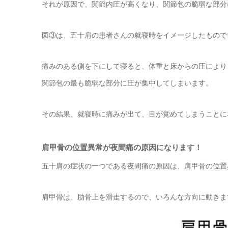
それが原因で、関節内圧が高くなり、関節包の脆弱な部分
図③は、五十肩の患者さんの就寝時をイメージしたもので
痛みのある側を下にして寝ると、体重と床からの圧により
関節包の最も脆弱な部分に圧が集中してしまいます。
その結果、就寝時に痛みが出て、目が覚めてしまうことに
肩甲骨の位置異常が夜間痛の原因になります！
五十肩の症状の一つである夜間痛の原因は、肩甲骨の位置
肩甲骨は、肋骨上を滑走するので、いろんな方向に動きま