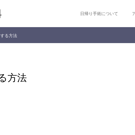
科
日帰り手術について
にする方法
る方法