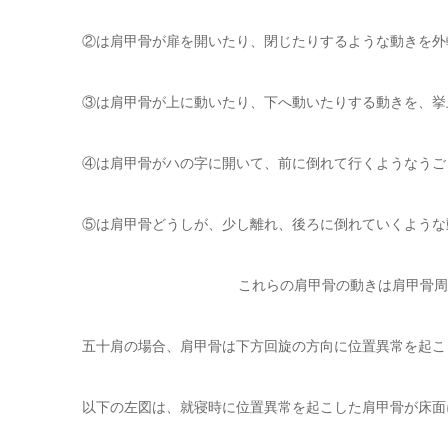
②は肩甲骨が扉を開いたり、閉じたりするような動きを外
③は肩甲骨が上に動いたり、下へ動いたりする動きを、挙
④は肩甲骨がハの字に開いて、前に倒れて行くようなうご
⑤は肩甲骨どうしが、少し離れ、後ろに倒れていくような
これらの肩甲骨の動きは肩甲骨周
五十肩の場合、肩甲骨は下方回旋の方向に位置異常を起こ
以下の左図は、就寝時に位置異常を起こした肩甲骨が床面