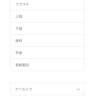
リウマチ
上肢
下肢
体幹
手術
骨粗鬆症
アーカイブ