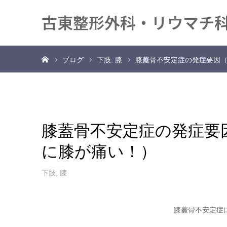
古東整形外科・リウマチ
ホーム
ブログ
下肢
膝
膝蓋骨不安定症の発症要因
膝蓋骨不安定症の発症要
に膝が痛い！）
下肢
,
膝
膝蓋骨不安定症