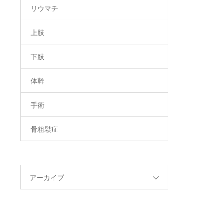
リウマチ
上肢
下肢
体幹
手術
骨粗鬆症
アーカイブ