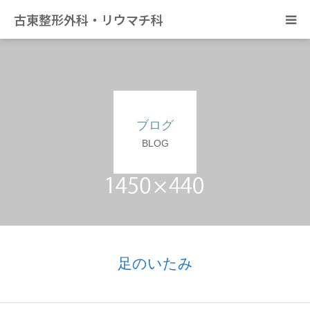
古東整形外科・リウマチ科
日帰り手術について
アクセス
ブログ
デイサービス きずな
BLOG
カンファレンス
足のいたみ