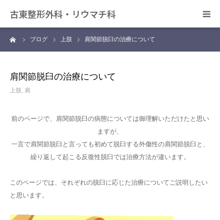
古東整形外科・リウマチ科
ーム
ブログ
上肢
肩関節脱臼の治療について
日帰り手術について
アクセス
肩関節脱臼の治療について
上肢
,
肩
デイサービス きずな
前のページで、肩関節脱臼の病態については御理解いただけたと思い
カンファレンス
ますが、
一言で肩関節脱臼と言っても初めて脱臼する外傷性の肩関節脱臼と、
繰り返して起こる反復性脱臼では治療方法が違います。
このページでは、それぞれの脱臼に応じた治療についてご説明したい
と思います。