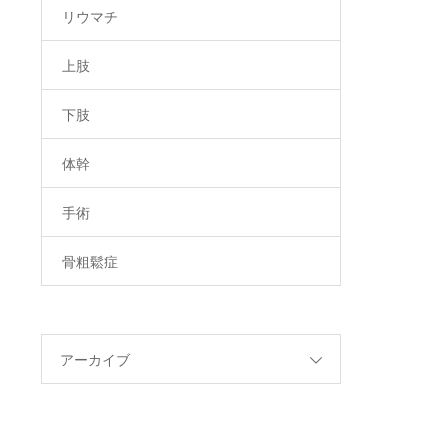
リウマチ
上肢
下肢
体幹
手術
骨粗鬆症
アーカイブ