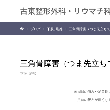
古東整形外科・リウマチ
ホーム
ブログ
下肢
足部
三角骨障害（つま先立ち
三角骨障害（つま先立ち
下肢
,
足部
踵周辺の痛みや足首周
足首の後ろが痛くな