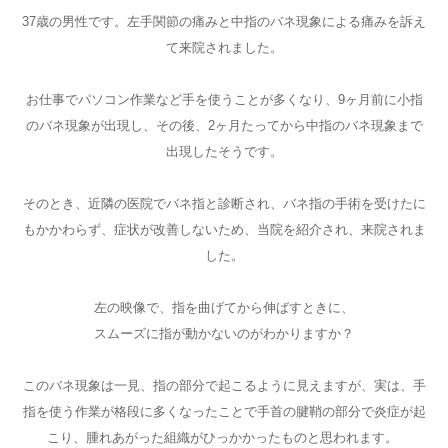
37歳の男性です。左手関節の痛みと中指のバネ現象による痛みを訴え
て来院されました。
お仕事でパソコン作業など手を使うことが多くなり、9ヶ月前に小指
のバネ現象が出現し、その後、2ヶ月たってから中指のバネ現象まで
出現したそうです。
そのとき、近隣の医院でバネ指と診断され、バネ指の手術を受けたに
もかかわらず、症状が改善しないため、当院を紹介され、来院されま
した。
左の映像で、指を曲げてから伸ばすときに、
スムーズに指が動かないのがわかりますか？
このバネ現象は一見、指の部分で起こるように見えますが、実は、手
指を使う作業が格段に多くなったことで手首の腱鞘の部分で炎症が起
こり、腫れあがった組織がひっかかったものと思われます。