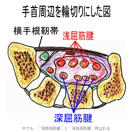
中でも、「浅指屈筋腱」と「深指屈筋腱」呼ばれる