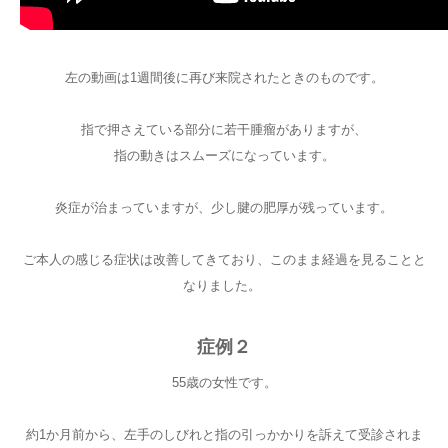
左の動画は1週間後に再び来院されたときのものです。
指で押さえている部分に若干腫瘤がありますが、
指の動きはスムーズになっています。
炎症が治まっていますが、少し腱の肥厚が残っています。
ご本人の感じる症状は改善してきており、このまま経過を見ることと
なりました。
症例２
55歳の女性です。
約1か月前から、左手のしびれと指の引っかかりを訴えて受診されま