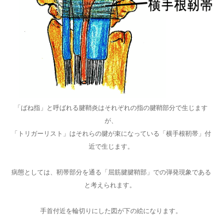
「ばね指」と呼ばれる腱鞘炎はそれぞれの指の腱鞘部分で生じます
が、
「トリガーリスト」はそれらの腱が束になっている「横手根靭帯」付
近で生じます。
病態としては、靭帯部分を通る「屈筋腱腱鞘部」での弾発現象である
と考えられます。
手首付近を輪切りにした図が下の絵になります。