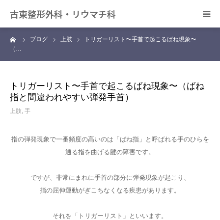
古東整形外科・リウマチ科
ーム
ブログ
上肢
トリガーリスト〜手首で起こるばね現象〜
日帰り手術について
（…
アクセス
トリガーリスト〜手首で起こるばね現象〜（ばね
指と間違われやすい弾発手首）
デイサービス きずな
上肢
,
手
カンファレンス
指の弾発現象で一番頻度の高いのは「ばね指」と呼ばれる手のひらを
通る指を曲げる腱の障害です。
ですが、非常にまれに手首の部分に弾発現象が起こり、
指の屈伸運動がぎこちなくなる疾患があります。
それを「トリガーリスト」といいます。