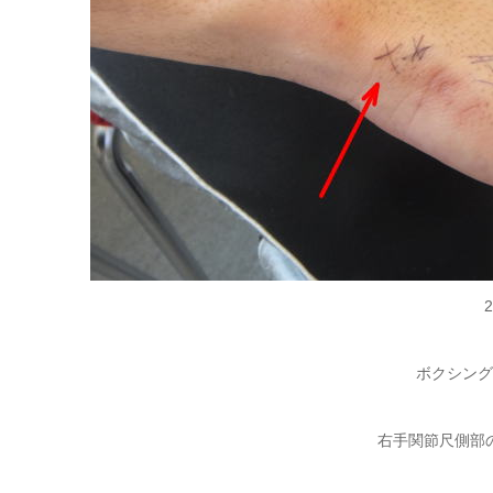
ボクシング
右手関節尺側部