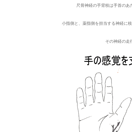
尺骨神経の手背枝は手首のあ
小指側と、薬指側を担当する神経に枝
その神経の走