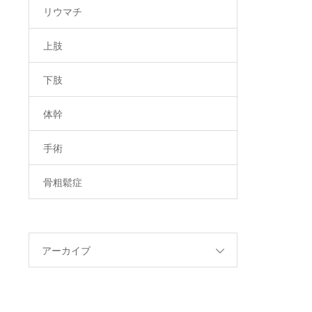
リウマチ
上肢
下肢
体幹
手術
骨粗鬆症
アーカイブ