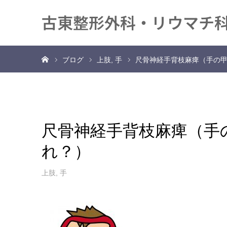
古東整形外科・リウマチ
ホーム
ブログ
上肢
手
尺骨神経手背枝麻痺（手の
尺骨神経手背枝麻痺（手
れ？）
上肢
,
手