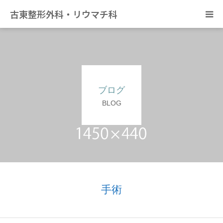
古東整形外科・リウマチ科
日帰り手術について
アクセス
ブログ
デイサービス きずな
BLOG
カンファレンス
手術