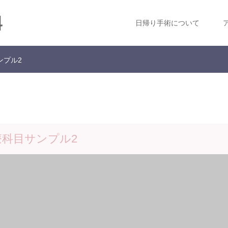
科
日帰り手術について
ンプル2
療科目サンプル2