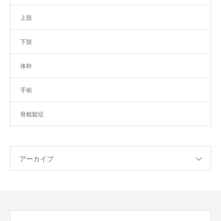
上肢
下肢
体幹
手術
骨粗鬆症
アーカイブ