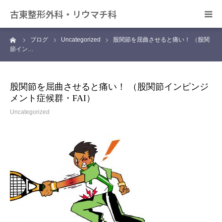
古東整形外科・リウマチ科
ーム
ブログ
Uncategorized
股関節を屈曲させると痛い！ （股関
日帰り手術について
節イン…
アクセス
股関節を屈曲させると痛い！ （股関節インピンジ
メント症候群・FAI）
デイサービス きずな
Uncategorized
カンファレンス