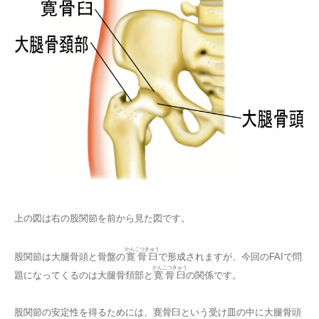
上の図は右の股関節を前から見た図です。
かんこつきゅう
股関節は大腿骨頭と骨盤の
寛骨臼
で形成されますが、今回のFAIで問
かんこつきゅう
題になってくるのは大腿骨頚部と
寛骨臼
の関係です。
股関節の安定性を得るためには、寛骨臼という受け皿の中に大腿骨頭