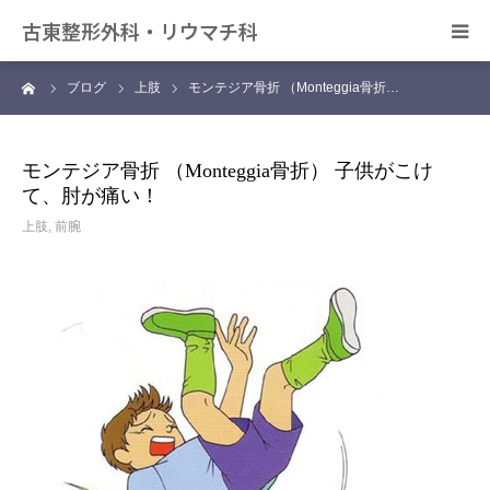
古東整形外科・リウマチ科
ーム
ブログ
上肢
モンテジア骨折 （Monteggia骨折…
日帰り手術について
アクセス
モンテジア骨折 （Monteggia骨折） 子供がこけ
て、肘が痛い！
デイサービス きずな
上肢
,
前腕
カンファレンス