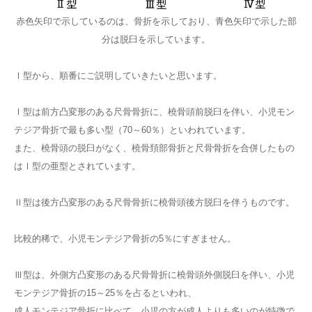
赤色矢印で示しているのは、骨折を示しており、青色矢印で示した部
分は脱臼を示しています。
Ⅰ型から、順番にご説明していきたいと思います。
Ⅰ型は前方凸変形のある尺骨骨折に、橈骨頭前脱臼を伴い、小児モン
テジア骨折で最も多い型（70～60％）といわれています。
また、橈骨頭の脱臼がなく、橈骨頚部骨折と尺骨骨折を合併したもの
はⅠ型の亜型とされています。
Ⅱ型は後方凸変形のある尺骨骨折に橈骨頭後方脱臼を伴うものです。
比較的稀で、小児モンテジア骨折の5％にすぎません。
Ⅲ型は、外側方凸変形のある尺骨骨折に橈骨頭外側脱臼を伴い、小児
モンテジア骨折の15～25％を占るといわれ、
成人モンテジア骨折に比べて、小児の方が成人よりも多いのが特徴で