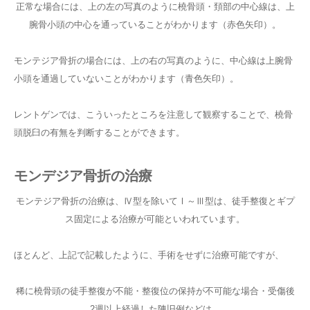
正常な場合には、上の左の写真のように橈骨頭・頚部の中心線は、上
腕骨小頭の中心を通っていることがわかります（赤色矢印）。
モンテジア骨折の場合には、上の右の写真のように、中心線は上腕骨
小頭を通過していないことがわかります（青色矢印）。
レントゲンでは、こういったところを注意して観察することで、橈骨
頭脱臼の有無を判断することができます。
モンデジア骨折の治療
モンテジア骨折の治療は、Ⅳ型を除いてⅠ～Ⅲ型は、徒手整復とギプ
ス固定による治療が可能といわれています。
ほとんど、上記で記載したように、手術をせずに治療可能ですが、
稀に橈骨頭の徒手整復が不能・整復位の保持が不可能な場合・受傷後
2週以上経過した陳旧例などは、