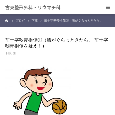
古東整形外科・リウマチ科
ーム
ブログ
下肢
前十字靱帯損傷①（膝がぐらっときたら、 …
日帰り手術について
アクセス
前十字靱帯損傷①（膝がぐらっときたら、 前十字
靱帯損傷を疑え！）
デイサービス きずな
下肢
,
膝
カンファレンス