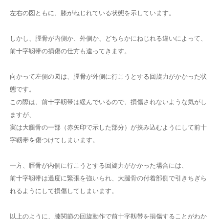
左右の図ともに、膝がねじれている状態を示しています。
しかし、脛骨が内側か、外側か、どちらかにねじれる違いによって、
前十字靱帯の損傷の仕方も違ってきます。
向かって左側の図は、脛骨が外側に行こうとする回旋力がかかった状
態です。
この際は、前十字靱帯は緩んでいるので、損傷されないような気がし
ますが、
実は大腿骨の一部（赤矢印で示した部分）が挟み込むようにして前十
字靱帯を傷つけてしまいます。
一方、脛骨が内側に行こうとする回旋力がかかった場合には、
前十字靱帯は過度に緊張を強いられ、大腿骨の付着部側で引きちぎら
れるようにして損傷してしまいます。
以上のように、膝関節の回旋動作で前十字靱帯を損傷することがわか