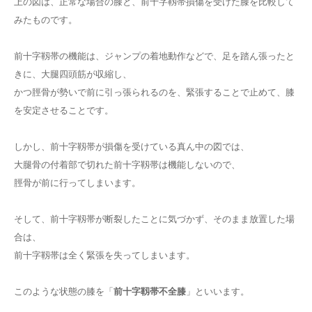
上の図は、正常な場合の膝と、前十字靱帯損傷を受けた膝を比較して
みたものです。
前十字靱帯の機能は、ジャンプの着地動作などで、足を踏ん張ったと
きに、大腿四頭筋が収縮し、
かつ脛骨が勢いで前に引っ張られるのを、緊張することで止めて、膝
を安定させることです。
しかし、前十字靱帯が損傷を受けている真ん中の図では、
大腿骨の付着部で切れた前十字靱帯は機能しないので、
脛骨が前に行ってしまいます。
そして、前十字靱帯が断裂したことに気づかず、そのまま放置した場
合は、
前十字靱帯は全く緊張を失ってしまいます。
このような状態の膝を「
前十字靱帯不全膝
」といいます。