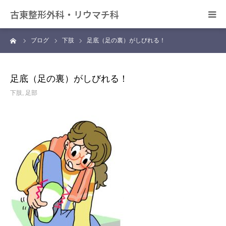
古東整形外科・リウマチ科
ーム
ブログ
下肢
足底（足の裏）がしびれる！
日帰り手術について
アクセス
足底（足の裏）がしびれる！
下肢
,
足部
デイサービス きずな
カンファレンス