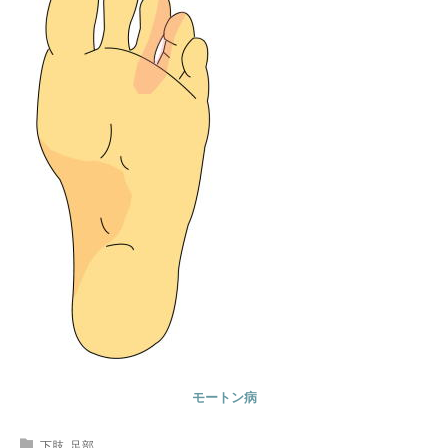
モートン病
下肢
,
足部