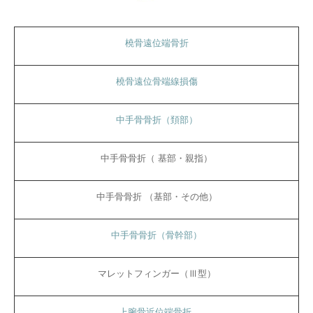
橈骨遠位端骨折
橈骨遠位骨端線損傷
中手骨骨折（頚部）
中手骨骨折（ 基部・親指）
中手骨骨折 （基部・その他）
中手骨骨折（骨幹部）
マレットフィンガー（Ⅲ型）
上腕骨近位端骨折