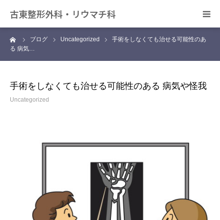
古東整形外科・リウマチ科
ーム
ブログ
Uncategorized
手術をしなくても治せる可能性のあ
日帰り手術について
る 病気…
アクセス
手術をしなくても治せる可能性のある 病気や怪我
デイサービス きずな
Uncategorized
カンファレンス