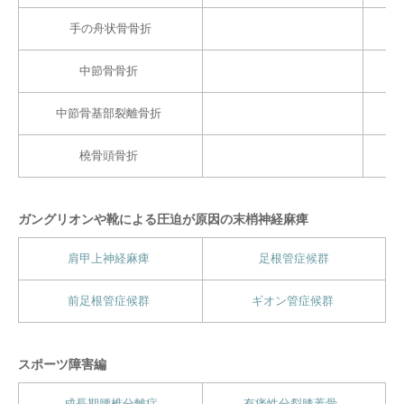
手の舟状骨骨折
中節骨骨折
中節骨基部裂離骨折
橈骨頭骨折
ガングリオンや靴による圧迫が原因の末梢神経麻痺
肩甲上神経麻痺
足根管症候群
前足根管症候群
ギオン管症候群
スポーツ障害編
成長期腰椎分離症
有痛性分裂膝蓋骨