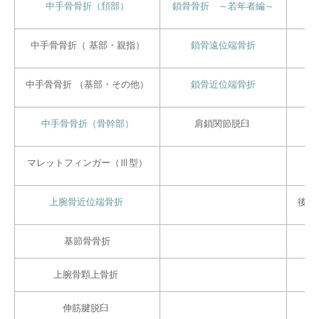
中手骨骨折（頚部）
鎖骨骨折 ～若年者編～
中手骨骨折（ 基部・親指）
鎖骨遠位端骨折
中手骨骨折 （基部・その他）
鎖骨近位端骨折
中手骨骨折（骨幹部）
肩鎖関節脱臼
マレットフィンガー（Ⅲ型）
上腕骨近位端骨折
後十
基節骨骨折
上腕骨顆上骨折
伸筋腱脱臼