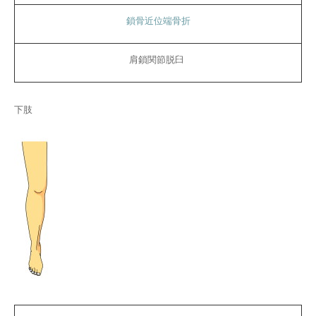
鎖骨近位端骨折
肩鎖関節脱臼
下肢